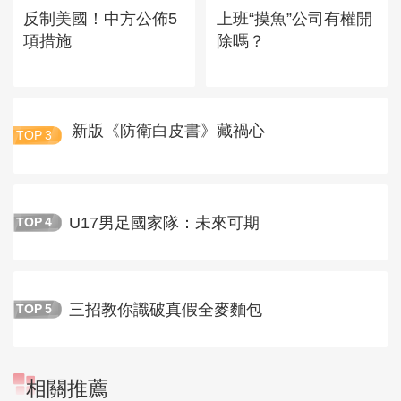
反制美國！中方公佈5
上班“摸魚”公司有權開
項措施
除嗎？
新版《防衛白皮書》藏禍心
TOP
3
U17男足國家隊：未來可期
TOP
4
三招教你識破真假全麥麵包
TOP
5
相關推薦