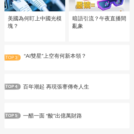
美國為何盯上中國光模
暗語引流？午夜直播間
塊？
亂象
“AI雙星”上空有何新本領？
TOP
3
百年潮起 再現張謇傳奇人生
TOP
4
一醋一面 “酸”出億萬財路
TOP
5