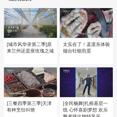
[城市风华录第二季]原
太实在了！孟湛东体验
来兰州还是座玫瑰之城
烟台牡蛎煎蛋
[三餐四季第三季]天津
[全民畅舞]扎根基层一
有种烹饪叫馇
线 心怀喜剧梦想 欢乐
舞者跳出独特风采