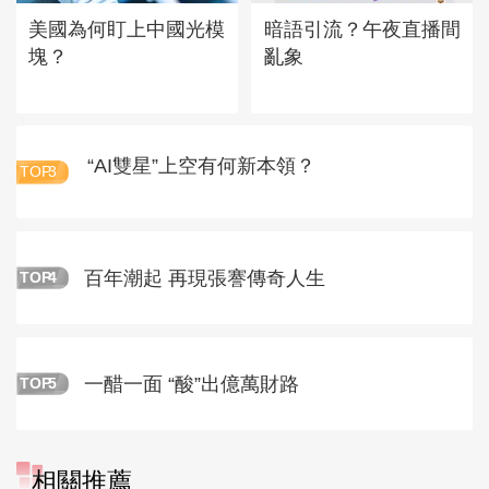
美國為何盯上中國光模
暗語引流？午夜直播間
塊？
亂象
“AI雙星”上空有何新本領？
TOP
3
百年潮起 再現張謇傳奇人生
TOP
4
一醋一面 “酸”出億萬財路
TOP
5
相關推薦