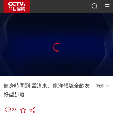
健身時間到 孟湛東、龍洋體驗全齡友
簡介
好型步道
33