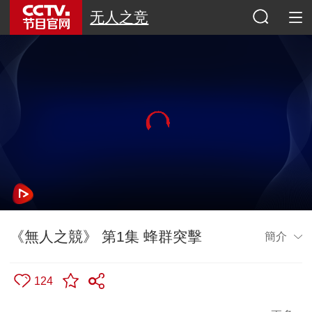
无人之竞
《無人之競》 第1集 蜂群突擊
簡介
124