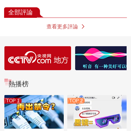
园 把最好的地方留给
事 这里是“中国女排
水 从生态到数
人民
的娘家”
色跨越
全部評論
查看更多評論
熱播榜
TOP 1
TOP 2