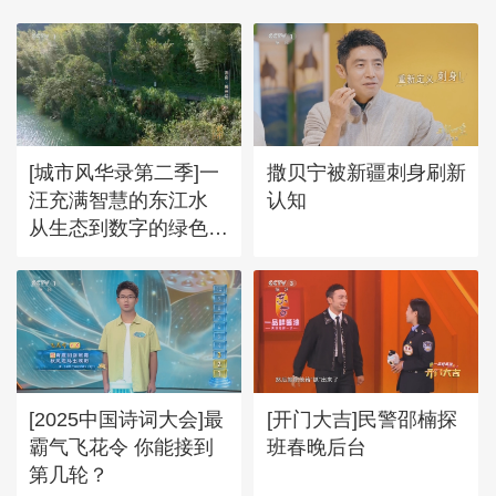
[城市风华录第二季]一
撒贝宁被新疆刺身刷新
汪充满智慧的东江水
认知
从生态到数字的绿色跨
越
[2025中国诗词大会]最
[开门大吉]民警邵楠探
霸气飞花令 你能接到
班春晚后台
第几轮？