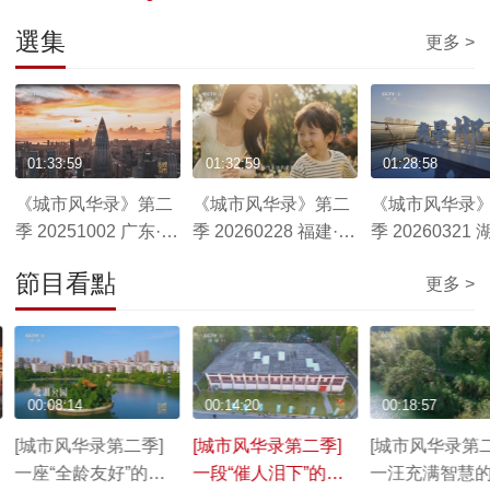
選集
更多 >
01:33:59
01:32:59
01:28:58
《城市风华录》第二
《城市风华录》第二
《城市风华录
季 20251002 广东·深
季 20260228 福建·莆
季 20260321 
圳篇
田篇
州篇
節目看點
更多 >
00:08:14
00:14:20
00:18:57
[城市风华录第二季]
[城市风华录第二季]
[城市风华录第二
一座“全龄友好”的公
一段“催人泪下”的往
一汪充满智慧