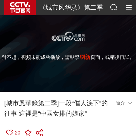
《城市风华录》第二季
刷新
對不起，視頻未能成功播放，請點擊
頁面，或稍後再試。
[城市風華錄第二季]一段“催人淚下”的
簡介
往事 這裡是“中國女排的娘家”
20