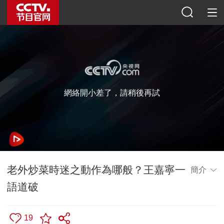
網絡開小差了，請稍後再試
老外炒菜時迷之動作為哪般？王嘉寧一
簡介
語道破
19