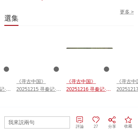
更多 >
選集
00:29:59
00:30:00
00:29:58
《寻古中国》
《寻古中国》
《寻古中
秦记·西
20251215 寻秦记·变
20251216 寻秦记·农
202512
法图强
为邦本
下一统
我來説兩句
全部評論
收藏
評論
27
分享