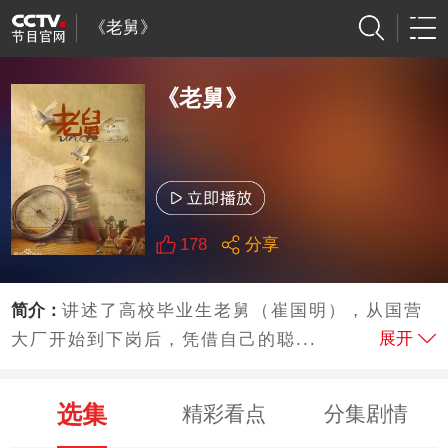
《老舅》
《老舅》
178
分享
简介：
讲述了高校毕业生老舅（崔国明），从国营
展开
大厂开始到下岗后，凭借自己的聪...
选集
精彩看点
分集剧情