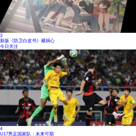
3
新版《防卫白皮书》藏祸心
今日关注
4
U17男足国家队：未来可期