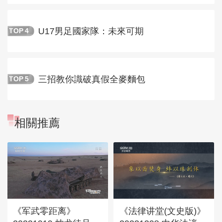
U17男足國家隊：未來可期
TOP
4
三招教你識破真假全麥麵包
TOP
5
相關推薦
《军武零距离》
《法律讲堂(文史版)》