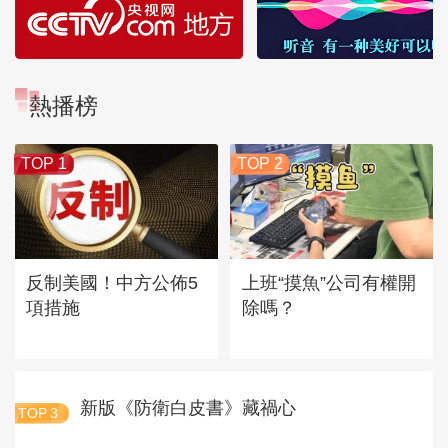
熱播榜
TOP 1
TOP 2
反制美國！中方公佈5
上班“摸魚”公司有權開
項措施
除嗎？
新版《防衛白皮書》藏禍心
TOP
3