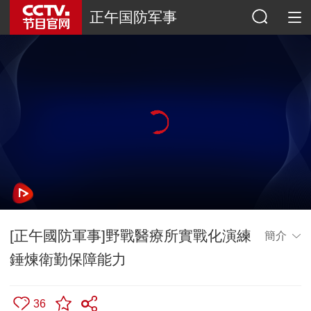
正午国防军事
[正午國防軍事]野戰醫療所實戰化演練
簡介
錘煉衛勤保障能力
36