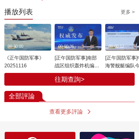
播放列表
更多 >
00:30:00
00:00:36
00:00:12
《正午国防军事》
[正午国防军事]南部
[正午国防军事]
20251116
战区组织轰炸机编队
海警舰艇编队
位南海进行例行巡航
我钓鱼岛领海
往期查詢>
全部評論
查看更多評論