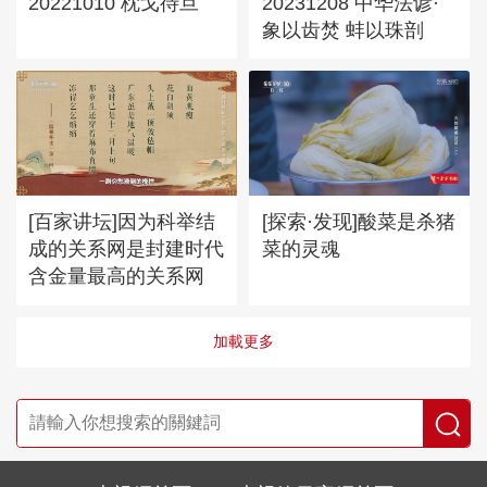
20221010 枕戈待旦
20231208 中华法谚·
象以齿焚 蚌以珠剖
[百家讲坛]因为科举结
[探索·发现]酸菜是杀猪
成的关系网是封建时代
菜的灵魂
含金量最高的关系网
加載更多