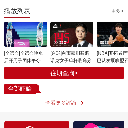
播放列表
更多 >
00:00:50
00:00:31
00:00:28
[全运会]全运会跳水
[台球]白雨露刷新斯
[NBA]开拓者
展开男子团体争夺
诺克女子单杆最高分
已从发展联盟
锋杨瀚森
往期查詢>
全部評論
查看更多評論