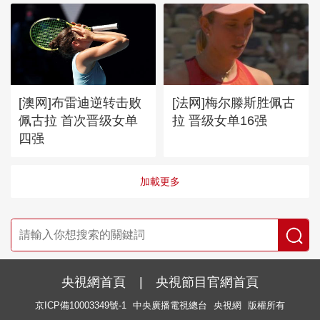
[澳网]布雷迪逆转击败
[法网]梅尔滕斯胜佩古
佩古拉 首次晋级女单
拉 晋级女单16强
四强
加載更多
央視網首頁
|
央視節目官網首頁
京ICP備10003349號-1
中央廣播電視總台
央視網
版權所有