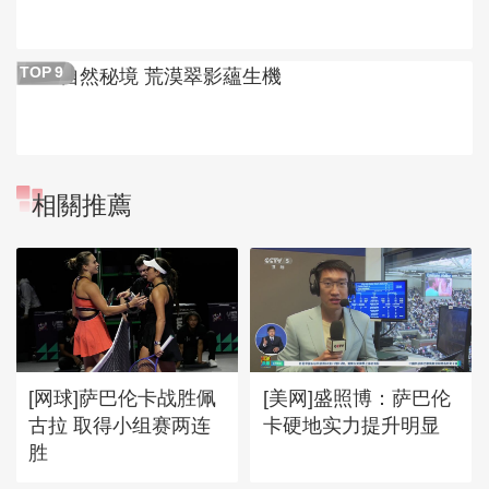
自然秘境 荒漠翠影蘊生機
TOP
9
相關推薦
[网球]萨巴伦卡战胜佩
[美网]盛照博：萨巴伦
古拉 取得小组赛两连
卡硬地实力提升明显
胜