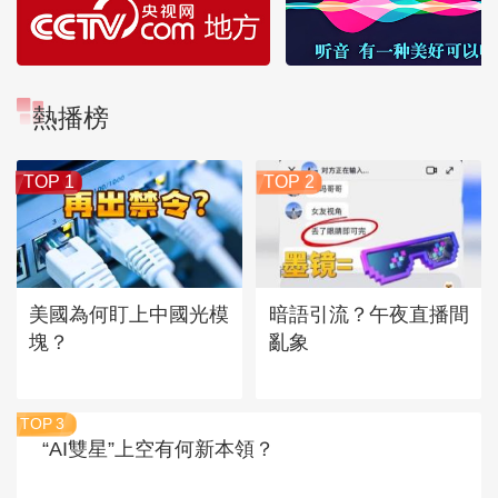
熱播榜
TOP 1
TOP 2
美國為何盯上中國光模
暗語引流？午夜直播間
塊？
亂象
TOP
3
“AI雙星”上空有何新本領？