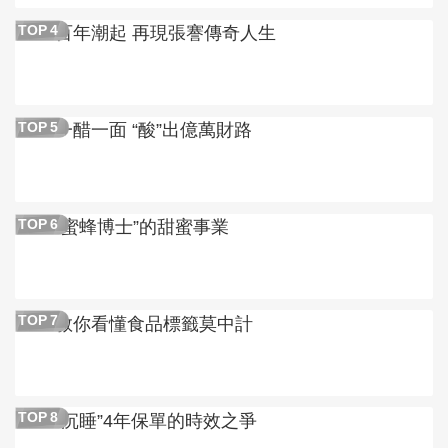
百年潮起 再現張謇傳奇人生
TOP
4
一醋一面 “酸”出億萬財路
TOP
5
“蜜蜂博士”的甜蜜事業
TOP
6
教你看懂食品標籤莫中計
TOP
7
“沉睡”4年保單的時效之爭
TOP
8