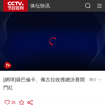
体坛快讯
[網球]薩巴倫卡、佩古拉收穫總決賽開
簡介
門紅
35