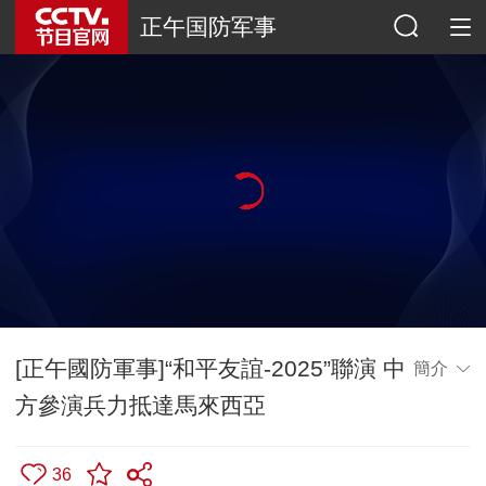
正午国防军事
[正午國防軍事]“和平友誼-2025”聯演 中
簡介
方參演兵力抵達馬來西亞
36