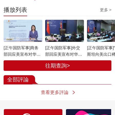
播放列表
更多 >
00:01:20
00:00:34
00:01:30
[正午国防军事]商务
[正午国防军事]外交
[正午国防军事]
部回应美宣布对华加
部回应美宣布对华加
斯坦向美出口稀
征关税
征关税 这不是同中国
中方回应！中
往期查詢>
打交道的正确方式
部：缺乏根据 
拨
全部評論
查看更多評論