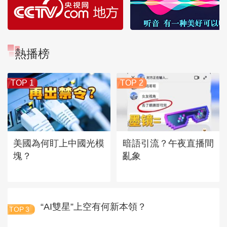
熱播榜
TOP 1
TOP 2
美國為何盯上中國光模
暗語引流？午夜直播間
塊？
亂象
“AI雙星”上空有何新本領？
TOP
3