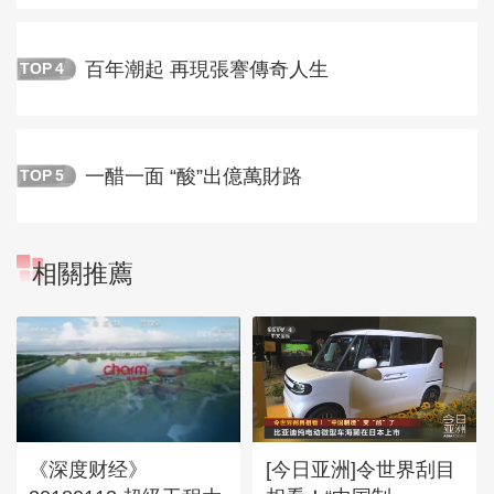
百年潮起 再現張謇傳奇人生
TOP
4
一醋一面 “酸”出億萬財路
TOP
5
相關推薦
《深度财经》
[今日亚洲]令世界刮目