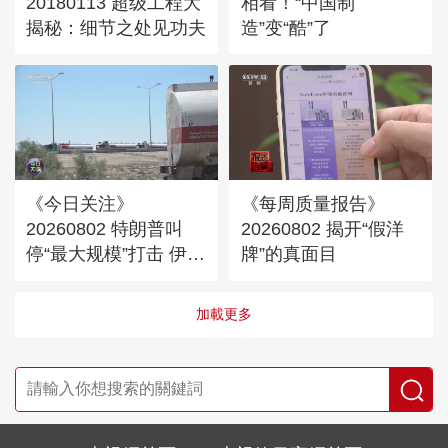
20180113 超级工程大
相看！“中国制
揭秘：细节之处见功夫
造”变“酷”了
《今日关注》
《每周质量报告》
20260802 特朗普叫
20260802 揭开“假洋
停“最大规模”打击 伊朗
牌”的真面目
称摧毁美军F-35战机
加載更多