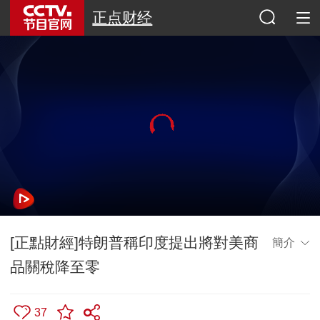
正点财经
[正點財經]特朗普稱印度提出將對美商
簡介
品關稅降至零
37