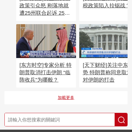
政策引众怒 刚落地就
税政策陷入拉锯战？
遭25州联合起诉 25州
联合起诉特朗普政府
反对新关税措施
[东方时空]专家分析 特
[天下财经]关注中东
朗普取消打击伊朗 “临
势 特朗普称同意取消
阵收兵”为哪般？
对伊朗的打击
加載更多