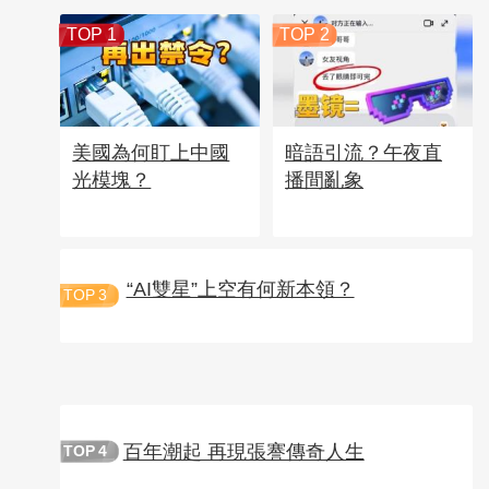
TOP 1
TOP 2
美國為何盯上中國
暗語引流？午夜直
光模塊？
播間亂象
“AI雙星”上空有何新本領？
TOP
3
百年潮起 再現張謇傳奇人生
TOP
4