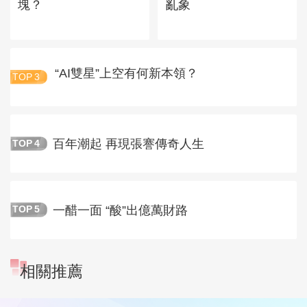
塊？
亂象
“AI雙星”上空有何新本領？
TOP
3
百年潮起 再現張謇傳奇人生
TOP
4
一醋一面 “酸”出億萬財路
TOP
5
相關推薦