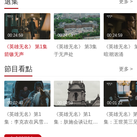
選集
更多 >
00:24:59
00:24:59
00:24:59
《英雄无名》 第1集
《英雄无名》 第3集
《英雄无名》 
箭镞无声
于无声处
暗潮汹涌
節目看點
更多 >
00:02:40
00:00:59
00:01:22
《英雄无名》第1
《英雄无名》第1
《英雄无名》第
集：李克农在风雪中
集：肤施会谈让红军
集：王世英三
进行的统战使命
和东北军正式握手言
城 联合抗日之