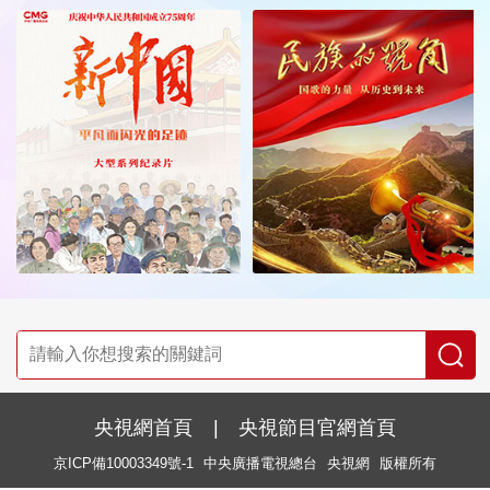
央視網首頁
|
央視節目官網首頁
京ICP備10003349號-1
中央廣播電視總台
央視網
版權所有