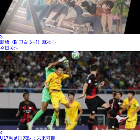
3
新版《防卫白皮书》藏祸心
今日关注
4
U17男足国家队：未来可期