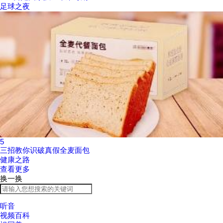
足球之夜
5
三招教你识破真假全麦面包
健康之路
查看更多
换一换
听音
视频百科