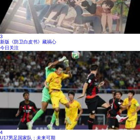
3
新版《防卫白皮书》藏祸心
今日关注
4
U17男足国家队：未来可期