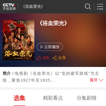
《浴血荣光》
《浴血荣光》
335
分享
简介：
电视剧《浴血荣光》以“党的建军路线”为主
展开
线，聚焦1927年至1935...
选集
精彩看点
分集剧情