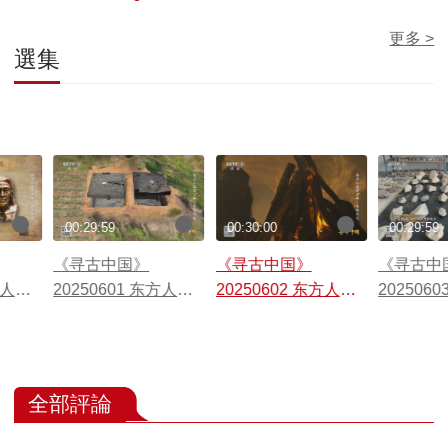
更多 >
選集
00:29:59
00:30:00
00:29:59
《寻古中国》
《寻古中国》
《寻古中
方人类
20250601 东方人类
20250602 东方人类
202506
码
百万年·生存利器
百万年·生命之火
百万年·
全部評論