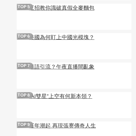
三招教你識破真假全麥麵包
TOP
5
美國為何盯上中國光模塊？
TOP
6
暗語引流？午夜直播間亂象
TOP
7
“AI雙星”上空有何新本領？
TOP
8
百年潮起 再現張謇傳奇人生
TOP
9