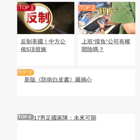
TOP 1
TOP 2
反制美國！中方公
上班“摸魚”公司有權
佈5項措施
開除嗎？
TOP
3
新版《防衛白皮書》藏禍心
U17男足國家隊：未來可期
TOP
4