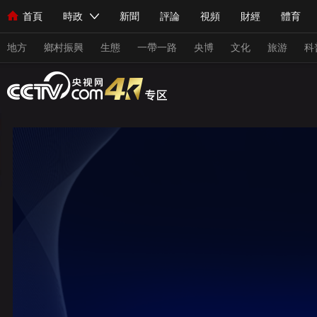
首頁
時政
新聞
評論
視頻
財經
體育
人民領袖習近平
直播
海外頻道
片庫
iPanda
欄目大全
聯播+
English
中國領導人
節目單
Монгол
聽音
央視快評
微視頻
習式妙語
主持人
地方
鄉村振興
生態
一帶一路
央博
文化
旅游
科
總台春晚
網絡春晚
共産黨員網
秧紀錄
紀錄片網
新聞
國內
國際
評論
經濟
軍事
科技
人民領袖習近平
聯播+
熱解讀
天天學習
習式妙
視頻
小央視頻
小央直播
直播中國
熊貓頻道
現場
前線
比劃
快看
藍海中國
新兵請入列
體育
直播
競猜
2026年世界盃
2026年冬奧會
VIP會員
CCTV奧林匹克頻道
生活體育大會
體育江湖