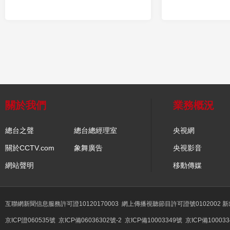
關於我們
業務概況
總台之聲
總台總經理室
央視網
關於CCTV.com
象舞廣告
央視影音
網站聲明
移動傳媒
互聯網新聞信息服務許可證10120170003
網上傳播視聽節目許可證號0102002 
京ICP證060535號
京ICP備06036302號-2
京ICP備10003349號
京ICP備100033