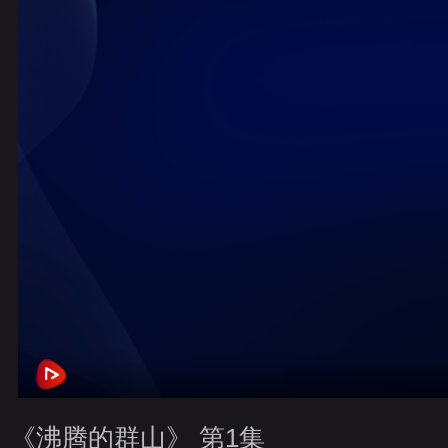
財經
教育
鄉村振興
生態環境
一帶一路
央博
大國智造
大國展會
大國保險
雲頂對話
雲起
CCTV.節目官網
直播
節目單
欄目
片庫
熱播
《沸腾的群山》 第1集