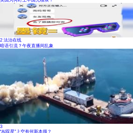
2
法治在线
暗语引流？午夜直播间乱象
3
“AI双星”上空有何新本领？