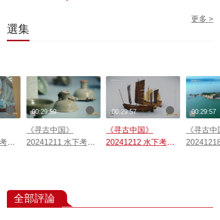
更多 >
選集
00:29:59
00:29:57
00:29:57
《寻古中国》
《寻古中国》
《寻古中
下考古·
20241211 水下考古·
20241212 水下考古·
202412
漳州元代沉船
长江口的记忆
甲午沉舰
全部評論