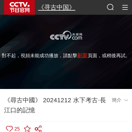
《寻古中国》
刷新
對不起，視頻未能成功播放，請點擊
頁面，或稍後再試。
《尋古中國》 20241212 水下考古·長
簡介
江口的記憶
25