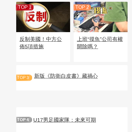
TOP 1
TOP 2
反制美國！中方公
上班“摸魚”公司有權
佈5項措施
開除嗎？
新版《防衛白皮書》藏禍心
TOP
3
U17男足國家隊：未來可期
TOP
4