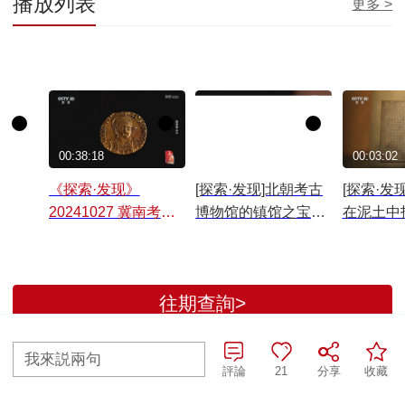
播放列表
更多 >
00:38:18
00:03:51
00:03:02
《探索·发现》
[探索·发现]北朝考古
[探索·发
20241027 冀南考古
博物馆的镇馆之宝是
在泥土中
记
两枚金币
往期查詢>
全部評論
我來説兩句
評論
21
分享
收藏