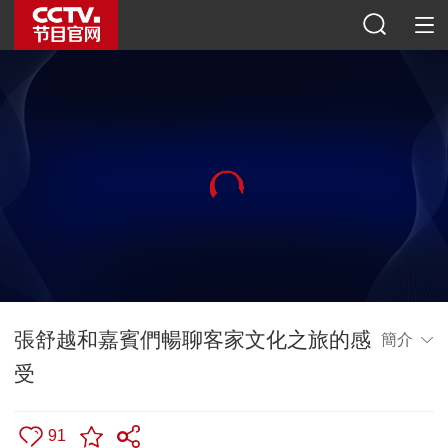
張舒越和嘉賓們暢聊客家文化之旅的感
簡介
受
91