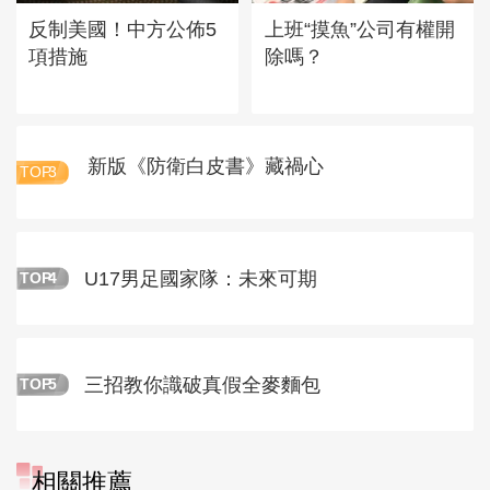
反制美國！中方公佈5
上班“摸魚”公司有權開
項措施
除嗎？
新版《防衛白皮書》藏禍心
TOP
3
U17男足國家隊：未來可期
TOP
4
三招教你識破真假全麥麵包
TOP
5
相關推薦