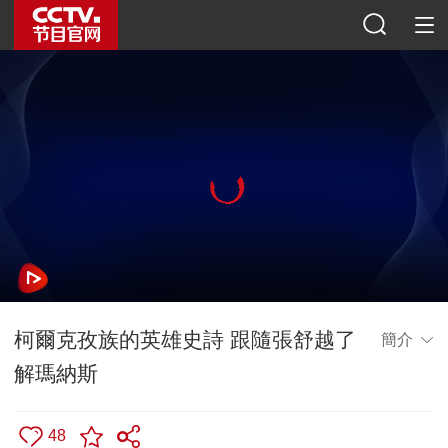
柯爾克孜族的英雄史詩 跟隨張舒越了
簡介
解瑪納斯
48