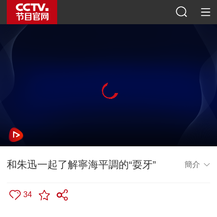
和朱迅一起了解寧海平調的“耍牙”
簡介
34