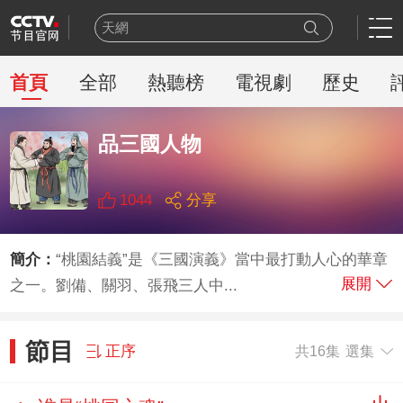
天網
豪門盛宴
乒乓球
首頁
全部
熱聽榜
電視劇
歷史
新聞聯播
世界盃
品三國人物
熊出沒
今日説法
新聞周刊
1044
分享
百家講壇
一線
簡介：
“桃園結義”是《三國演義》當中最打動人心的華章
展開
之一。劉備、關羽、張飛三人中...
節目
正序
共16集
選集