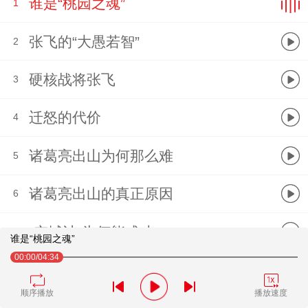
谁是“桃园之魂”
1
张飞的“大愚若智”
2
硬核战将张飞
3
迁怒的代价
4
诸葛亮出山为何那么难
5
诸葛亮出山的真正原因
6
“空城计”为何能成功
7
谁是“桃园之魂”
00:00
/04:34
赵云的抉择
8
顺序播放
播放速度
赵云为何深得刘备信赖
9