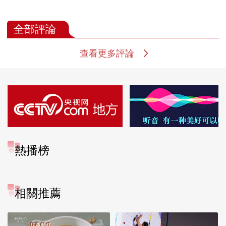
全部評論
查看更多評論
熱播榜
TOP 1
TOP 2
反制美國！中方公佈5
上班“摸魚”公司有權開
項措施
除嗎？