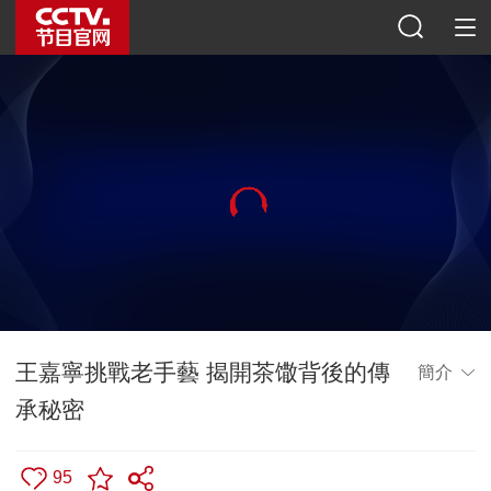
王嘉寧挑戰老手藝 揭開茶馓背後的傳
簡介
承秘密
95