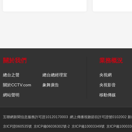
關於我們
業務概況
總台之聲
總台總經理室
央視網
關於CCTV.com
象舞廣告
央視影音
網站聲明
移動傳媒
互聯網新聞信息服務許可證10120170003
網上傳播視聽節目許可證號0102002 
京ICP證060535號
京ICP備06036302號-2
京ICP備10003349號
京ICP備100033