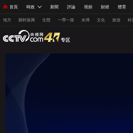
首頁
時政
新聞
評論
視頻
財經
體育
人民領袖習近平
直播
海外頻道
片庫
iPanda
欄目大全
聯播+
English
中國領導人
節目單
Монгол
聽音
央視快評
微視頻
習式妙語
主持人
地方
鄉村振興
生態
一帶一路
央博
文化
旅游
科
總台春晚
網絡春晚
共産黨員網
秧紀錄
紀錄片網
新聞
國內
國際
評論
經濟
軍事
科技
人民領袖習近平
聯播+
熱解讀
天天學習
習式妙
視頻
小央視頻
小央直播
直播中國
熊貓頻道
現場
前線
比劃
快看
藍海中國
新兵請入列
體育
直播
競猜
2026年世界盃
2026年冬奧會
VIP會員
CCTV奧林匹克頻道
生活體育大會
體育江湖