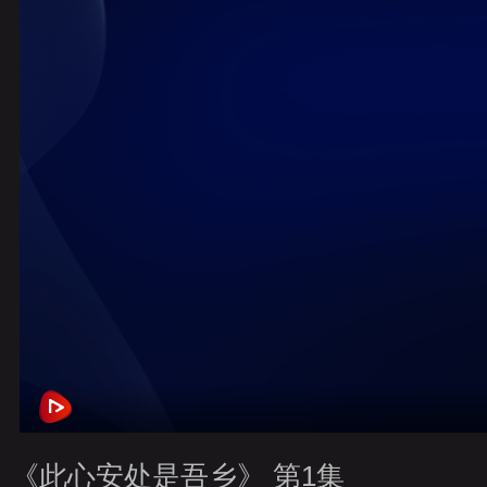
財經
教育
鄉村振興
生態環境
一帶一路
央博
大國智造
大國展會
大國保險
雲頂對話
雲起
CCTV.節目官網
直播
節目單
欄目
片庫
熱播
《此心安处是吾乡》 第1集