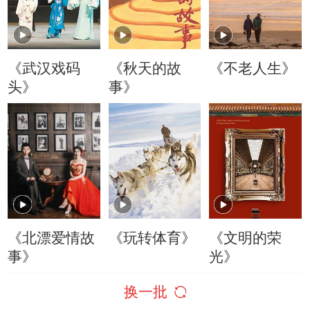
《武汉戏码
《秋天的故
《不老人生》
头》
事》
《北漂爱情故
《玩转体育》
《文明的荣
事》
光》
换一批