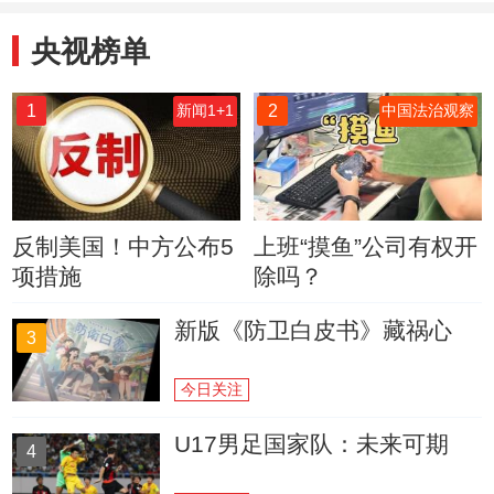
央视榜单
1
2
新闻1+1
中国法治观察
反制美国！中方公布5
上班“摸鱼”公司有权开
项措施
除吗？
新版《防卫白皮书》藏祸心
3
今日关注
U17男足国家队：未来可期
4