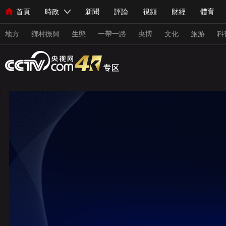
首頁
時政
新聞
評論
視頻
財經
體育
人民領袖習近平
直播
海外頻道
片庫
iPanda
欄目大全
聯播+
English
中國領導人
節目單
Монгол
聽音
央視快評
微視頻
習式妙語
主持人
地方
鄉村振興
生態
一帶一路
央博
文化
旅游
科
總台春晚
網絡春晚
共産黨員網
秧紀錄
紀錄片網
新聞
國內
國際
評論
經濟
軍事
科技
人民領袖習近平
聯播+
熱解讀
天天學習
習式妙
視頻
小央視頻
小央直播
直播中國
熊貓頻道
現場
前線
比劃
快看
藍海中國
新兵請入列
體育
直播
競猜
2026年世界盃
2026年冬奧會
VIP會員
CCTV奧林匹克頻道
生活體育大會
體育江湖