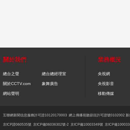
關於我們
業務概況
總台之聲
總台總經理室
央視網
關於CCTV.com
象舞廣告
央視影音
網站聲明
移動傳媒
互聯網新聞信息服務許可證10120170003
網上傳播視聽節目許可證號0102002 
京ICP證060535號
京ICP備06036302號-2
京ICP備10003349號
京ICP備100033