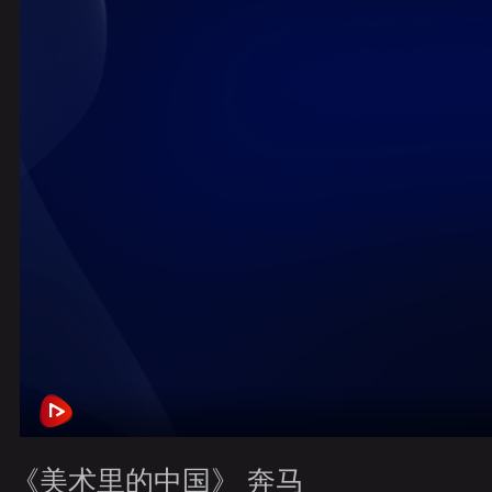
財經
教育
鄉村振興
生態環境
一帶一路
央博
大國智造
大國展會
大國保險
雲頂對話
雲起
CCTV.節目官網
直播
節目單
欄目
片庫
熱播
《美术里的中国》 奔马