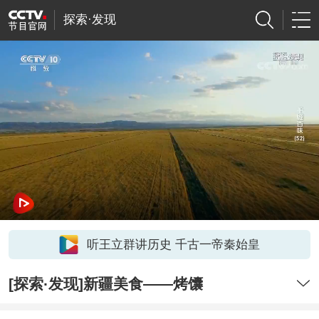
探索·发现
听王立群讲历史 千古一帝秦始皇
[探索·发现]新疆美食——烤馕