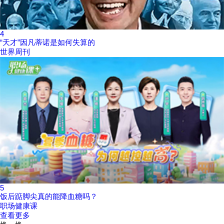
4
“天才”因凡蒂诺是如何失算的
世界周刊
5
饭后踮脚尖真的能降血糖吗？
职场健康课
查看更多