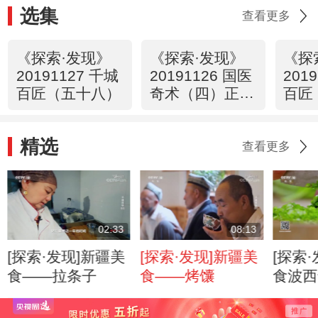
选集
查看更多
《探索·发现》
《探索·发现》
《探
20191127 千城
20191126 国医
201
百匠（五十八）
奇术（四）正骨
百匠
术
精选
查看更多
02:33
08:13
[探索·发现]新疆美
[探索·发现]新疆美
[探索
食——拉条子
食——烤馕
食波西