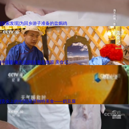
[探索发现]为回乡游子准备的盐焗鸡
[中国影像方志]阿拉善左旗篇 美食记
[舌尖上的中国]草原独特美食——奶豆腐