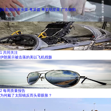
[味道]我的家乡菜·粤菜篇 粤菜明星菜 广东烧鹅
换一批
央视榜单
1
共同关注
伊朗展示被击落的美以飞机残骸
2
每周质量报告
为何戴了太阳镜反而头晕眼胀？