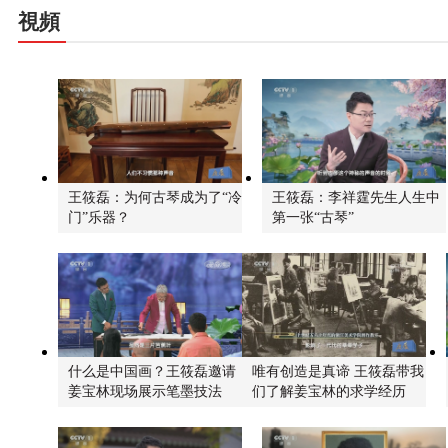
視頻
王筱磊：为何古琴成为了“冷
王筱磊：李祥霆先生人生中
门”乐器？
第一张“古琴”
什么是中国画？王筱磊邀请
唯有创造是真谛 王筱磊带我
姜宝林现场展示笔墨技法
们了解姜宝林的求学经历