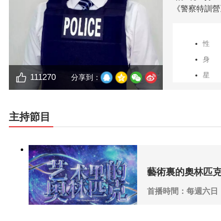
《警察特訓營
性
身
星
111270
分享到：
民
所屬
主持節目
獲獎
藝術裏的奧林匹
首播時間：每週六日
播出頻道：CCTV-1