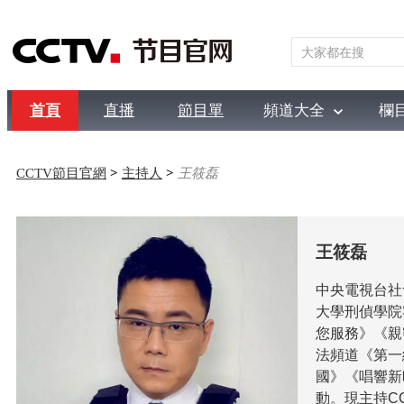
首頁
直播
節目單
頻道大全
欄
綜合
新聞
財經
綜藝
中文國際
體育
電影
國防
CCTV節目官網
>
主持人
>
王筱磊
王筱磊
中央電視台社
大學刑偵學院
您服務》《親
法頻道《第一
國》《唱響新
動。現主持CC