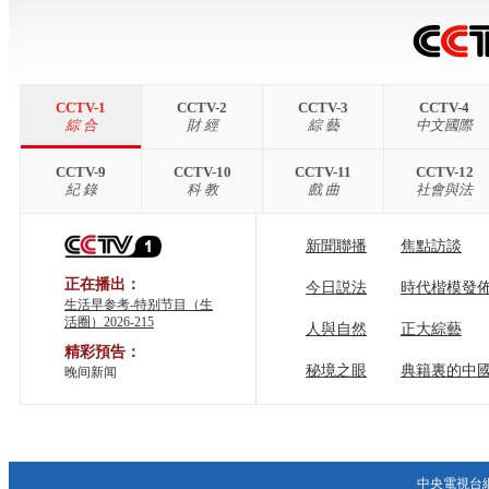
CCTV-1
CCTV-2
CCTV-3
CCTV-4
綜 合
財 經
綜 藝
中文國際
CCTV-9
CCTV-10
CCTV-11
CCTV-12
紀 錄
科 教
戲 曲
社會與法
新聞聯播
焦點訪談
正在播出：
今日説法
時代楷模發
生活早参考-特别节目（生
活圈）2026-215
人與自然
正大綜藝
精彩預告：
秘境之眼
典籍裏的中
晚间新闻
中央電視台