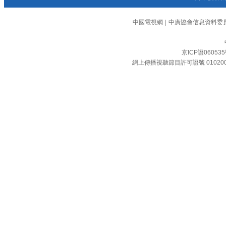
中國電視網
|
中廣協會信息資料委
京ICP證06053
網上傳播視聽節目許可證號 01020