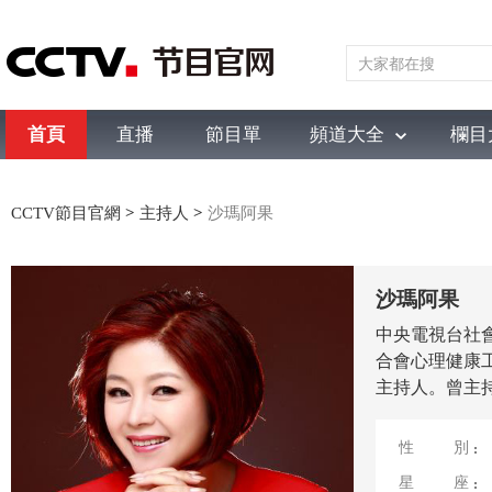
首頁
直播
節目單
頻道大全
欄目
綜合
新聞
財經
綜藝
中文國際
體育
電影
國防軍事
CCTV節目官網
>
主持人
>
沙瑪阿果
沙瑪阿果
中央電視台社
合會心理健康
主持人。曾主
性別
星座