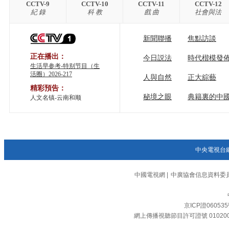
CCTV-9
CCTV-10
CCTV-11
CCTV-12
紀 錄
科 教
戲 曲
社會與法
新聞聯播
焦點訪談
正在播出：
今日説法
時代楷模發
生活早参考-特别节目（生
活圈）2026-217
人與自然
正大綜藝
精彩預告：
秘境之眼
典籍裏的中
人文名镇-云南和顺
中央電視台
中國電視網
|
中廣協會信息資料委
京ICP證06053
網上傳播視聽節目許可證號 01020