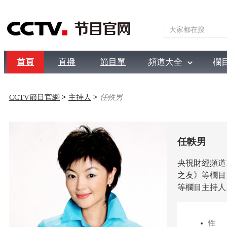
首頁
直播
節目單
頻道大全
欄
綜合
新聞
財經
綜藝
中文國際
體育
電影
國防
CCTV節目官網
>
主持人
>
任軼男
任軼男
央視財經頻道
之友》等欄目
等欄目主持人
性