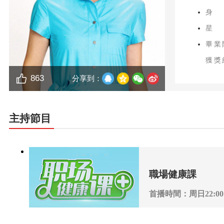
身
星
畢業
獲獎
863
分享到：
主持節目
職場健康課
首播時間：周日22:00
播出頻道：CCTV-2