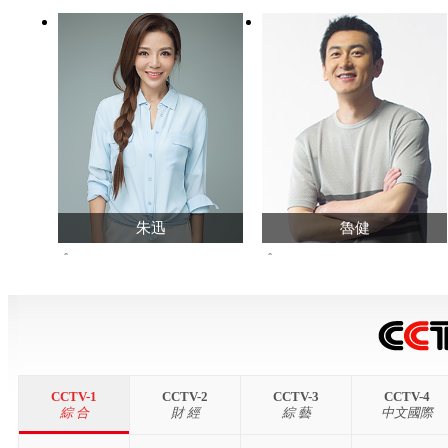
朱迅
魯健
299457191
1017624
查看主頁>>
查看主頁>>
CCTV-1
CCTV-2
CCTV-3
CCTV-4
綜 合
財 經
綜 藝
中文國際