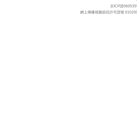
京ICP證06053
網上傳播視聽節目許可證號 01020