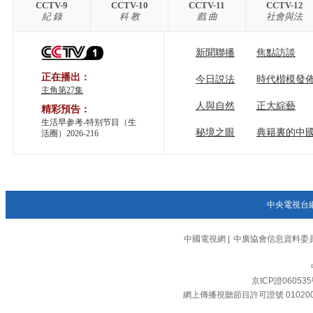
CCTV-9
CCTV-10
CCTV-11
CCTV-12
紀 錄
科 教
戲 曲
社會與法
新聞聯播
焦點訪談
正在播出：
今日説法
時代楷模發
主角第27集
人與自然
正大綜藝
精彩預告：
生活早参考-特别节目（生
秘境之眼
典籍裏的中
活圈）2026-216
中央電視台
中國電視網
|
中廣協會信息資料委
京ICP證06053
網上傳播視聽節目許可證號 01020