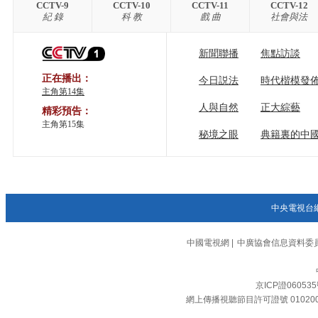
CCTV-9
CCTV-10
CCTV-11
CCTV-12
紀 錄
科 教
戲 曲
社會與法
新聞聯播
焦點訪談
正在播出：
今日説法
時代楷模發
主角第14集
人與自然
正大綜藝
精彩預告：
主角第15集
秘境之眼
典籍裏的中
中央電視台
中國電視網
|
中廣協會信息資料委
京ICP證06053
網上傳播視聽節目許可證號 01020