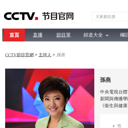
首頁
直播
節目單
頻道大全
欄
綜合
新聞
財經
綜藝
中文國際
體育
電影
國防
CCTV節目官網
>
主持人
>
孫燕
孫燕
中央電視台體
新聞與傳播學
《衞生與健康
性