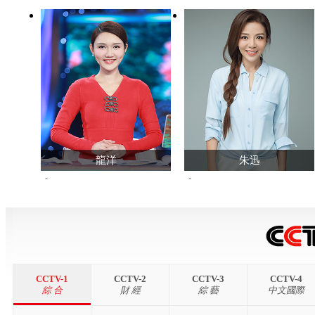
龍洋
朱迅
113855558
299457191
查看主頁>>
查看主頁>>
CCTV-1
CCTV-2
CCTV-3
CCTV-4
綜 合
財 經
綜 藝
中文國際