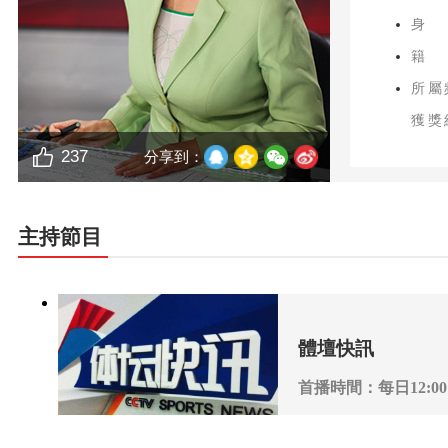
身
籍
所屬
獲獎
237
分享到：
主持節目
體壇快訊
首播時間：每日12:00
播出頻道：CCTV-5