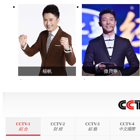
楊帆
撒貝寧
34487674
6937191473
查看主頁>>
查看主頁>>
CCTV-1
CCTV-2
CCTV-3
CCTV-4
綜 合
財 經
綜 藝
中文國際