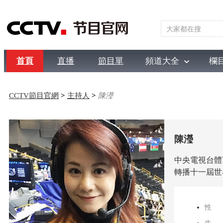
首頁
直播
節目單
頻道大全
欄
綜合
新聞
財經
綜藝
中文國際
體育
電影
國防
CCTV節目官網
>
主持人
>
陳瀅
陳瀅
中央電視台體
轉播十一屆世
性