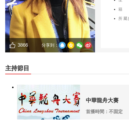
生
籍
所屬
3866
分享到：
主持節目
中華龍舟大賽
首播時間：不固定
播出頻道：CCTV-5