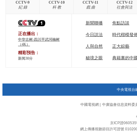
CCTV-9
CCTV-10
CCTV-11
CCTV-12
紀 錄
科 教
戲 曲
社會與法
新聞聯播
焦點訪談
正在播出：
今日説法
時代楷模發
中华古树-四川平武珂楠树
（4K）
人與自然
正大綜藝
精彩預告：
秘境之眼
典籍裏的中
新闻30分
中央電視台
中國電視網
|
中廣協會信息資料委
京ICP證06053
網上傳播視聽節目許可證號 01020