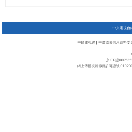
中央電視台
中國電視網
|
中廣協會信息資料委
京ICP證06053
網上傳播視聽節目許可證號 01020