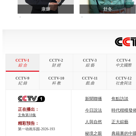
康輝
舒冬
395152943
1568200
查看主頁>>
查看主頁>>
CCTV-1
CCTV-2
CCTV-3
CCTV-4
綜 合
財 經
綜 藝
中文國際
CCTV-9
CCTV-10
CCTV-11
CCTV-12
紀 錄
科 教
戲 曲
社會與法
新聞聯播
焦點訪談
正在播出：
今日説法
時代楷模發
主角第18集
人與自然
正大綜藝
精彩預告：
第一动画乐园-2026-193
秘境之眼
典籍裏的中