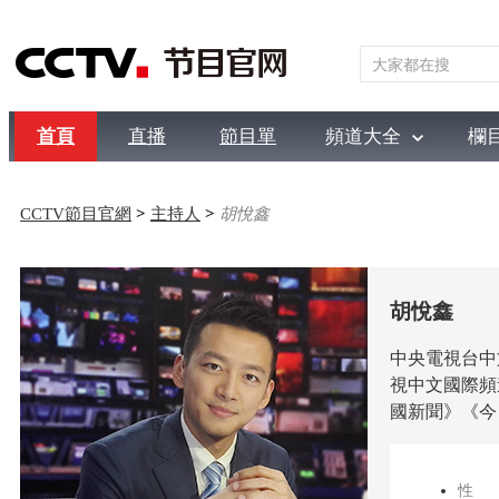
首頁
直播
節目單
頻道大全
欄
綜合
新聞
財經
綜藝
中文國際
體育
電影
國防
CCTV節目官網
>
主持人
>
胡悅鑫
胡悅鑫
中央電視台中
視中文國際頻
國新聞》《今
性