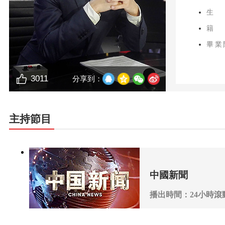
生
籍
畢業
3011
分享到：
主持節目
中國新聞
播出時間：24小時滾
播出頻道：CCTV-4