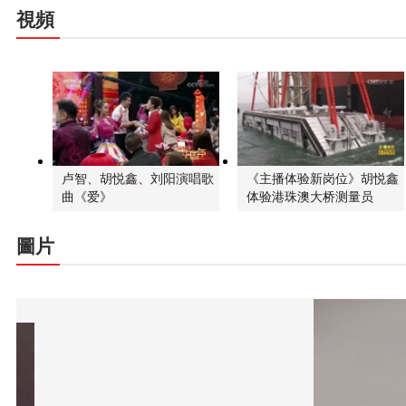
視頻
卢智、胡悦鑫、刘阳演唱歌
《主播体验新岗位》胡悦鑫
曲《爱》
体验港珠澳大桥测量员
圖片