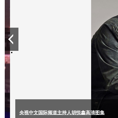
/
3
央视中文国际频道主持人胡悦鑫高清图集