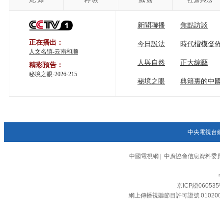
新聞聯播
焦點訪談
正在播出：
今日説法
時代楷模發
人文名镇-云南和顺
人與自然
正大綜藝
精彩預告：
秘境之眼-2026-215
秘境之眼
典籍裏的中
中央電視台
中國電視網
|
中廣協會信息資料委
京ICP證06053
網上傳播視聽節目許可證號 01020