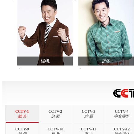
楊帆
舒冬
34487674
1568200
查看主頁>>
查看主頁>>
CCTV-1
CCTV-2
CCTV-3
CCTV-4
綜 合
財 經
綜 藝
中文國際
CCTV-9
CCTV-10
CCTV-11
CCTV-12
紀 錄
科 教
戲 曲
社會與法