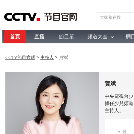
首頁
直播
節目單
頻道大全
欄
綜合
新聞
財經
綜藝
中文國際
體育
電影
國防
CCTV節目官網
>
主持人
>
賀斌
賀斌
中央電視台少
擔任少兒頻道
主持人。
性