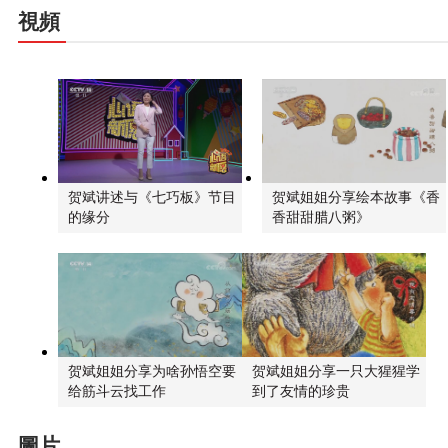
視頻
贺斌讲述与《七巧板》节目
贺斌姐姐分享绘本故事《香
的缘分
香甜甜腊八粥》
贺斌姐姐分享为啥孙悟空要
贺斌姐姐分享一只大猩猩学
给筋斗云找工作
到了友情的珍贵
圖片