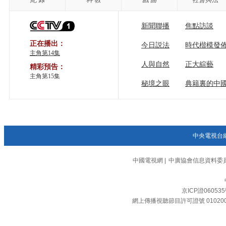
新聞聯播
焦點訪談
正在播出：
今日説法
時代楷模發
主角第14集
人與自然
正大綜藝
精彩預告：
主角第15集
秘境之眼
典籍裏的中
中央電視台
中國電視網
|
中廣協會信息資料委
京ICP證06053
網上傳播視聽節目許可證號 01020