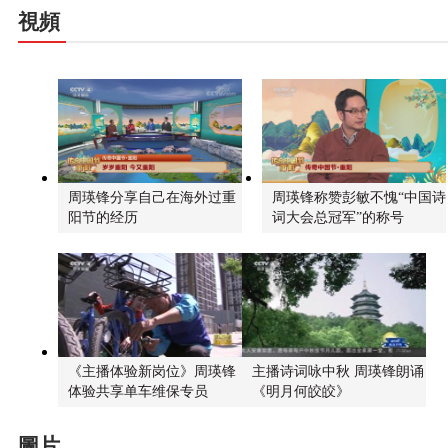
視頻
周瑛锋分享自己在海外过重
周瑛锋称赞彭敏不愧“中国诗
阳节的经历
词大会总冠军”的称号
《主播体验新岗位》周瑛锋
主播诗词咏中秋 周瑛锋朗诵
体验共享单车维保专员
《明月何皎皎》
圖片