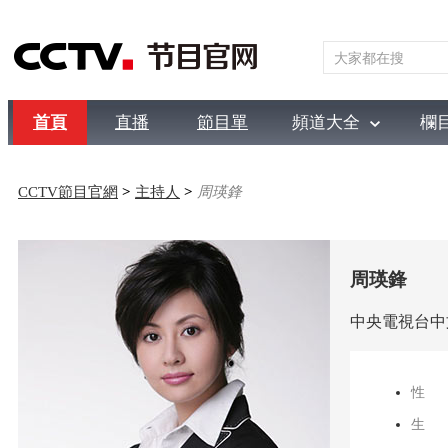
首頁
直播
節目單
頻道大全
欄
綜合
新聞
財經
綜藝
中文國際
體育
電影
國防
CCTV節目官網
>
主持人
>
周瑛鋒
周瑛鋒
中央電視台中
性
生