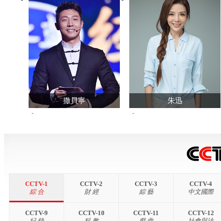
撒貝寧
朱迅
6937191364
299457191
查看主頁>>
查看主頁>>
CCTV-1
CCTV-2
CCTV-3
CCTV-4
綜 合
財 經
綜 藝
中文國際
CCTV-9
CCTV-10
CCTV-11
CCTV-12
紀 錄
科 教
戲 曲
社會與法