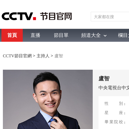
首頁
直播
節目單
頻道大全
欄目
綜合
新聞
財經
綜藝
中文國際
體育
電影
國防軍事
CCTV節目官網
>
主持人
>
盧智
盧智
中央電視台中
性別
星座
畢業院校