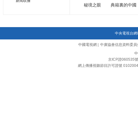
新闻联播
秘境之眼
典籍裏的中國
中央電視台網
中國電視網
|
中廣協會信息資料委員
中
京ICP證060535
網上傳播視聽節目許可證號 010200