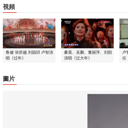
視頻
鲁健 张舒越 刘颢玥 卢智演
桑晨、吴鹏、董丽萍、刘阳
卢
唱《过年》
演唱《过大年》
任
圖片