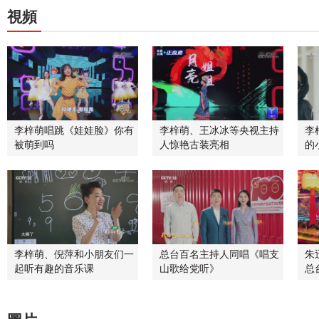
視頻
李梓萌唱跳《娃娃脸》你有
李梓萌、王冰冰等央视主持
李
被萌到吗
人惊艳古装亮相
的
李梓萌、倪萍和小朋友们一
总台百名主持人同唱《唱支
朱
起听有趣的音乐课
山歌给党听》
总