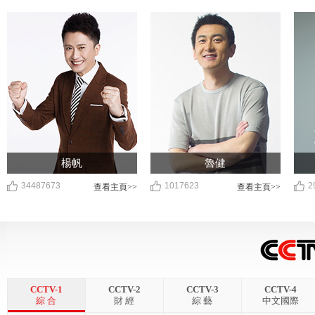
楊帆
魯健
34487673
1017623
2
查看主頁>>
查看主頁>>
CCTV-1
CCTV-2
CCTV-3
CCTV-4
綜 合
財 經
綜 藝
中文國際