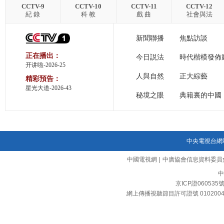
CCTV-9
CCTV-10
CCTV-11
CCTV-12
紀 錄
科 教
戲 曲
社會與法
新聞聯播
焦點訪談
正在播出：
今日説法
時代楷模發佈
开讲啦-2026-25
人與自然
正大綜藝
精彩預告：
星光大道-2026-43
秘境之眼
典籍裏的中國
中央電視台網
中國電視網
|
中廣協會信息資料委員
中
京ICP證060535
網上傳播視聽節目許可證號 010200