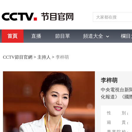
首頁
直播
節目單
頻道大全
欄目
綜合
新聞
財經
綜藝
中文國際
體育
電影
國防軍事
CCTV節目官網
>
主持人
>
李梓萌
李梓萌
中央電視台新
化報道》《國際
性別
籍貫
畢業院校