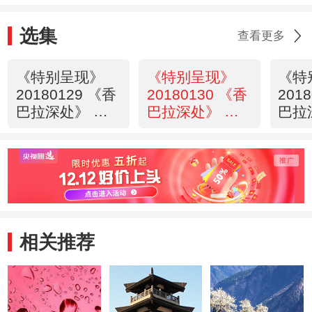
选集
查看更多
《特别呈现》
《特别呈现》
《特
20180129 《香
20180130 《香
201
巴拉深处》 第
巴拉深处》 第
巴拉
一集 乐园
二集 传承
三集
相关推荐