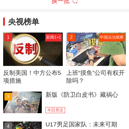
换一批
央视榜单
1
2
新闻1+1
中国法治观察
反制美国！中方公布5
上班“摸鱼”公司有权开
项措施
除吗？
新版《防卫白皮书》藏祸心
3
今日关注
U17男足国家队：未来可期
4