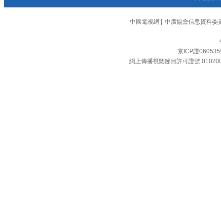
中國電視網
|
中廣協會信息資料委
京ICP證06053
網上傳播視聽節目許可證號 01020