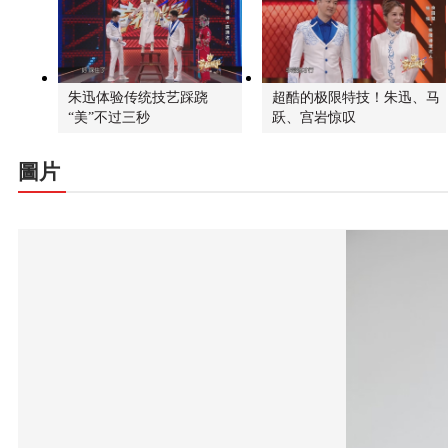
朱迅体验传统技艺踩跷
超酷的极限特技！朱迅、马
“美”不过三秒
跃、宫岩惊叹
圖片