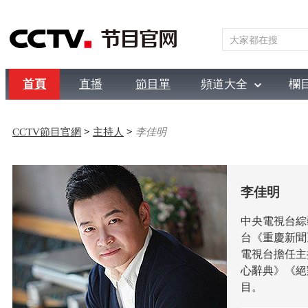
首頁
直播
節目單
頻道大全
欄
綜合
新聞
財經
綜藝
中文國際
體育
電影
國防
CCTV節目官網
>
主持人
>
李佳明
李佳明
中央電視台綜
台《重慶新聞
電視台擔任主
心辭典》《絕
目。