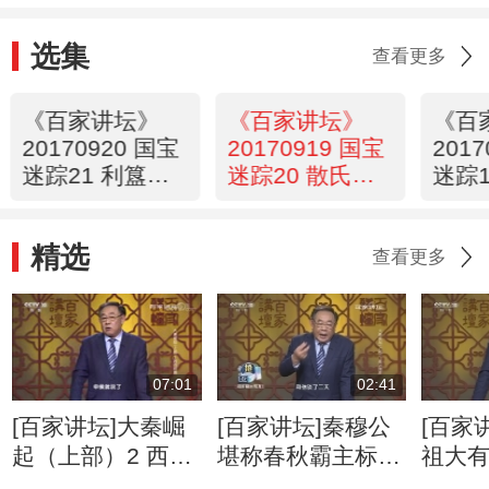
选集
查看更多
《百家讲坛》
《百家讲坛》
《百
20170920 国宝
20170919 国宝
201
迷踪21 利簋之
迷踪20 散氏盘
迷踪1
谜
真伪之谜
载夜
精选
查看更多
07:01
02:41
[百家讲坛]大秦崛
[百家讲坛]秦穆公
[百家
起（上部）2 西周
堪称春秋霸主标杆
祖大有
附庸 秦赢后裔被
为何能获孔子点
百兽