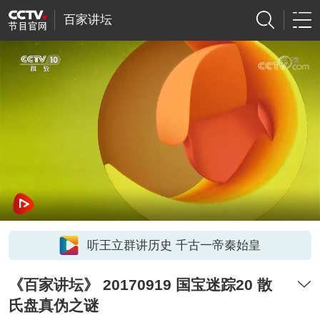
百家讲坛
听王立群讲历史 千古一帝秦始皇
《百家讲坛》 20170919 国宝迷踪20 散
氏盘真伪之谜