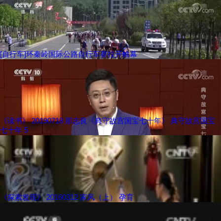
[自行车]环秦岭国际公路自行车赛拉开帷幕
《读书》 20190718 那志良《典守故宫国宝七十年》 典守故宫国宝
七十年 5
《探索发现》 20160312 家风（上） 孕育