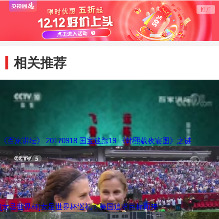
封为附庸
赞？
相关推荐
《百家讲坛》 20170918 国宝迷踪19 《韩熙载夜宴图》之谜
[女足世界杯]女足世界杯巡礼：美国追求目标而来