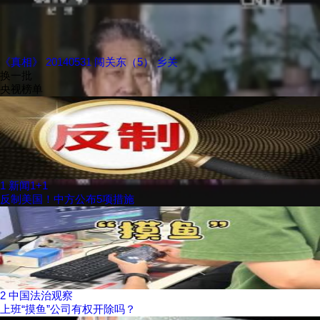
《真相》 20140531 闯关东（5） 乡关
换一批
央视榜单
1
新闻1+1
反制美国！中方公布5项措施
2
中国法治观察
上班“摸鱼”公司有权开除吗？