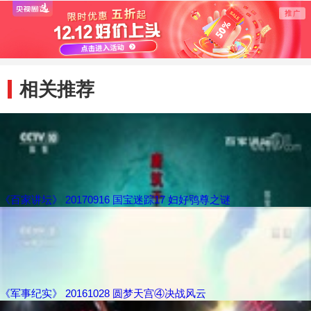
周散氏盘
驱逐？
放荡
相关推荐
《百家讲坛》 20170916 国宝迷踪17 妇好鸮尊之谜
《军事纪实》 20161028 圆梦天宫④决战风云