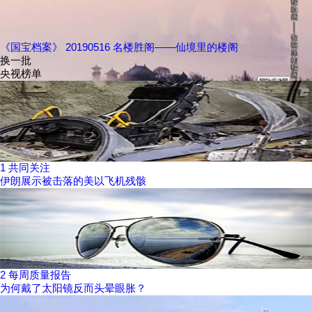
《国宝档案》 20190516 名楼胜阁——仙境里的楼阁
换一批
央视榜单
1
共同关注
伊朗展示被击落的美以飞机残骸
2
每周质量报告
为何戴了太阳镜反而头晕眼胀？