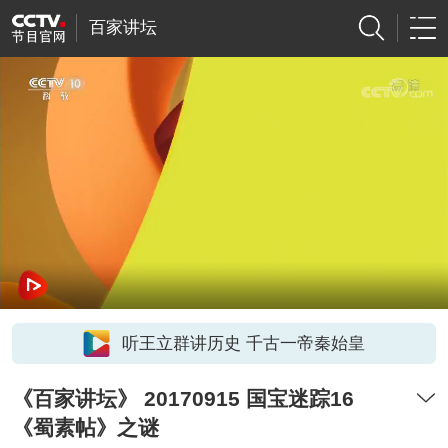
百家讲坛
听王立群讲历史 千古一帝秦始皇
《百家讲坛》 20170915 国宝迷踪16
《蜀素帖》之谜