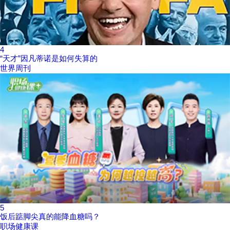
4
“天才”因凡蒂诺是如何失算的
世界周刊
5
饭后踮脚尖真的能降血糖吗？
职场健康课