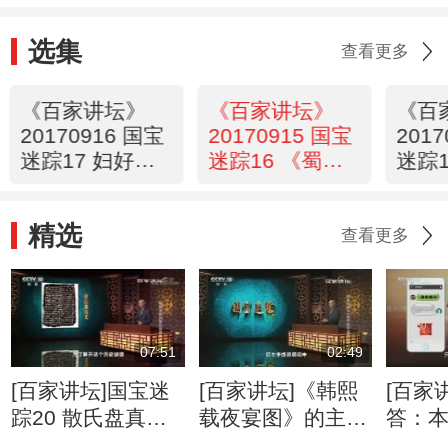
选集
查看更多
《百家讲坛》
《百家讲坛》
《百
20170916 国宝
20170915 国宝
201
迷踪17 妇好鸮
迷踪16 《蜀素
迷踪1
尊之谜
帖》之谜
夫人
谜
精选
查看更多
07:51
02:49
[百家讲坛]国宝迷
[百家讲坛]《韩熙
[百家
踪20 散氏盘真伪
载夜宴图》的主角
答：
之谜 故宫惊现西
为何因此画遭李煜
的韩