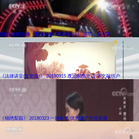
[越战越勇]歌曲《最美的歌儿唱给妈妈》 演唱：王大宇
《法律讲堂(文史版)》 20190915 政治制度史话·宇文融括户
《锦绣梨园》 20180323 一路欢笑 优秀曲艺作品展播