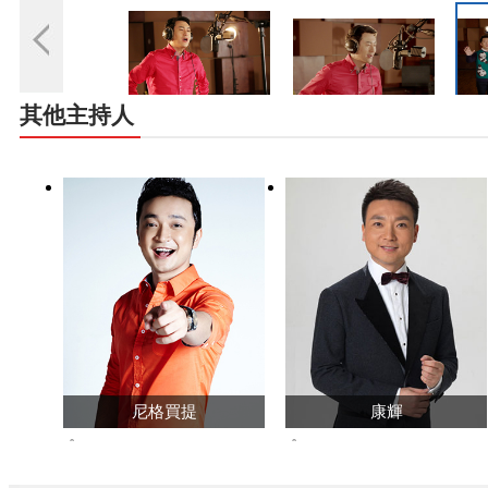
其他主持人
尼格買提
康輝
58719670
395152952
查看主頁>>
查看主頁>>