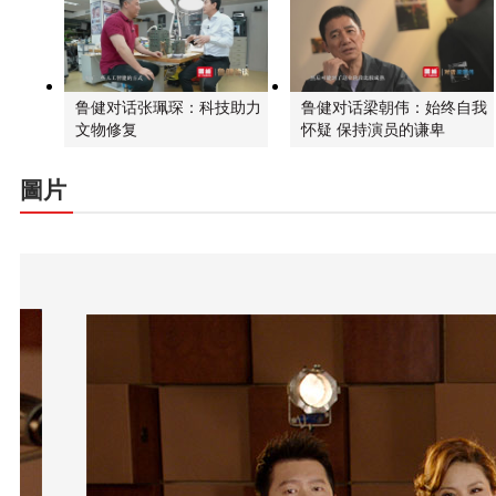
鲁健对话张珮琛：科技助力
鲁健对话梁朝伟：始终自我
文物修复
怀疑 保持演员的谦卑
圖片