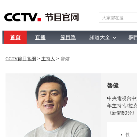
首頁
直播
節目單
頻道大全
欄
綜合
新聞
財經
綜藝
中文國際
體育
電影
國防
CCTV節目官網
>
主持人
>
魯健
魯健
中央電視台中
年主持“伊拉
《新聞60分
性