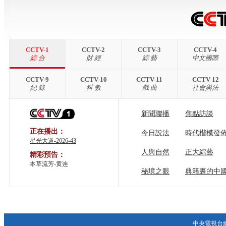
CCTV-1
CCTV-2
CCTV-3
CCTV-4
綜 合
財 經
綜 藝
中文國際
CCTV-9
CCTV-10
CCTV-11
CCTV-12
紀 錄
科 教
戲 曲
社會與法
新聞聯播
焦點訪談
正在播出：
今日説法
時代楷模發
星光大道-2026-43
人與自然
正大綜藝
精彩預告：
本草流芳-黄连
秘境之眼
典籍裏的中
中央電視台