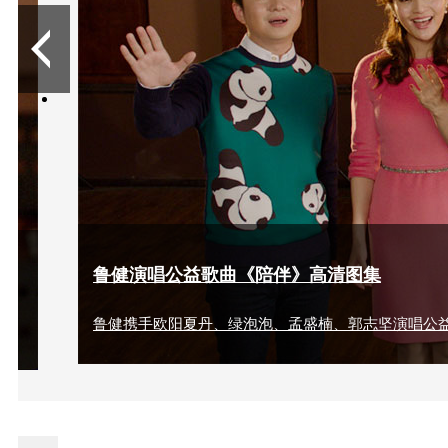
/
3
鲁健演唱公益歌曲《陪伴》高清图集
鲁健携手欧阳夏丹、绿泡泡、孟盛楠、郭志坚演唱公