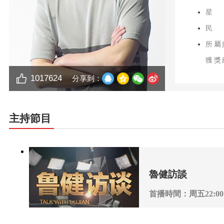
星
民
所屬
獲獎
1017624
分享到：
主持節目
魯健訪談
首播時間：周五22:00
播出頻道：CCTV-4