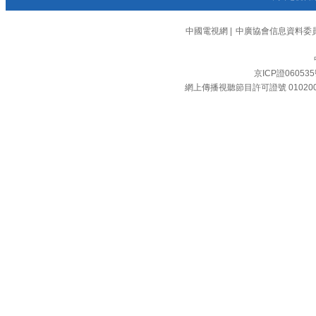
中國電視網
|
中廣協會信息資料委
京ICP證06053
網上傳播視聽節目許可證號 01020