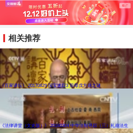
伪之争
《五牛图》
画外
相关推荐
《百家讲坛》 20170829 国宝迷踪3 后母戊方鼎之谜
《法律讲堂（文史版）》 20160304 中华法制寻踪（三）礼崩法生