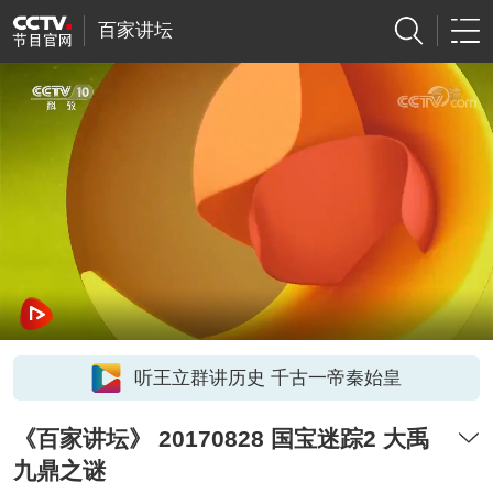
百家讲坛
听王立群讲历史 千古一帝秦始皇
《百家讲坛》 20170828 国宝迷踪2 大禹
九鼎之谜