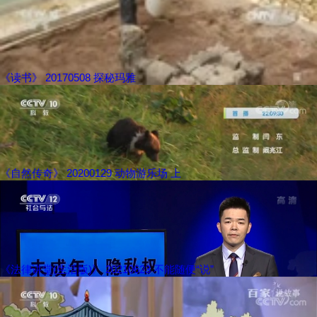
《读书》 20170508 探秘玛雅
《自然传奇》 20200129 动物游乐场 上
《法律讲堂(生活版)》 20210623 不能随便“说”