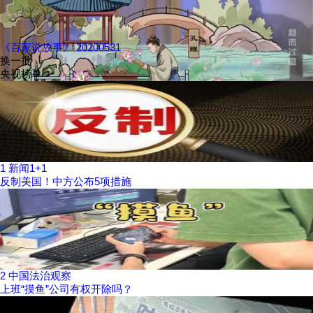
《百家说故事》 20200531
换一批
央视榜单
1
新闻1+1
反制美国！中方公布5项措施
2
中国法治观察
上班“摸鱼”公司有权开除吗？