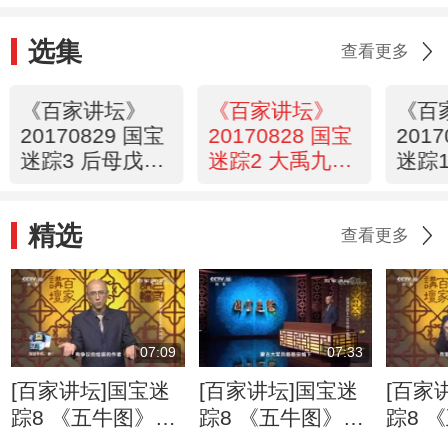
选集
查看更多
《百家讲坛》
《百家讲坛》
《百
20170829 国宝
20170828 国宝
201
迷踪3 后母戊方
迷踪2 大禹九鼎
迷踪1
鼎之谜
之谜
人”
之谜
精选
查看更多
07:09
07:33
[百家讲坛]国宝迷
[百家讲坛]国宝迷
[百家
踪8 《五牛图》真
踪8 《五牛图》真
踪8 
相 《五牛图》真
相 历经劫难的
相 《