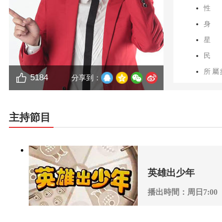
性
身
星
民
所屬
5184
分享到：
獲獎
主持節目
英雄出少年
播出時間：周日7:00
播出頻道：CCTV-1