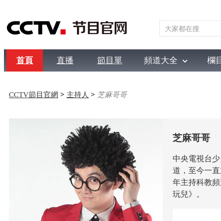
首頁
直播
節目單
頻道大全
欄
綜合
新聞
財經
綜藝
中文國際
體育
電影
國防
CCTV節目官網
>
主持人
>
芝麻哥哥
芝麻哥哥
中央電視台少
道，至今一直
年主持科教頻
玩兒》。