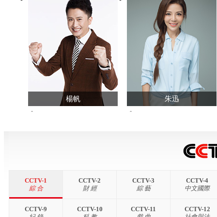
楊帆
朱迅
34487673
299457191
查看主頁>>
查看主頁>>
CCTV-1
CCTV-2
CCTV-3
CCTV-4
綜 合
財 經
綜 藝
中文國際
CCTV-9
CCTV-10
CCTV-11
CCTV-12
紀 錄
科 教
戲 曲
社會與法