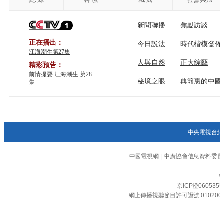
新聞聯播
焦點訪談
正在播出：
今日説法
時代楷模發
江海潮生第27集
人與自然
正大綜藝
精彩預告：
前情提要-江海潮生-第28
秘境之眼
典籍裏的中
集
中央電視台
中國電視網
|
中廣協會信息資料委
京ICP證06053
網上傳播視聽節目許可證號 01020