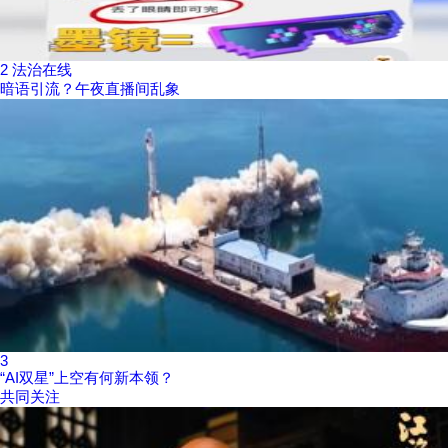
2
法治在线
暗语引流？午夜直播间乱象
3
“AI双星”上空有何新本领？
共同关注