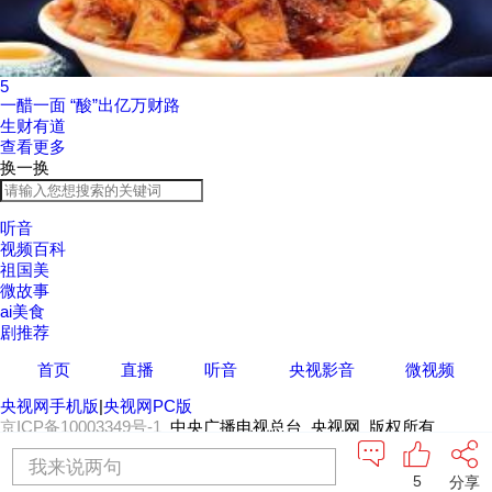
5
一醋一面 “酸”出亿万财路
生财有道
查看更多
换一换
听音
视频百科
祖国美
微故事
ai美食
剧推荐
首页
直播
听音
央视影音
微视频
央视网手机版
|
央视网PC版
京ICP备10003349号-1
中央广播电视总台 央视网 版权所有
我来说两句
5
分享